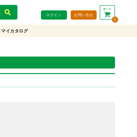
ログイン
お問い合せ
0
マイカタログ
合計：
0円
0円
(税込)
(税抜)
カートを見る・注文する