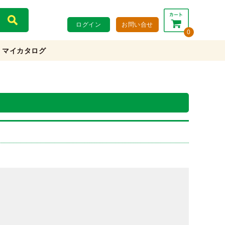
ログイン
お問い合せ
0
マイカタログ
合計：
0円
0円
(税込)
(税抜)
カートを見る・注文する