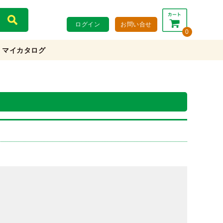
ログイン
お問い合せ
0
マイカタログ
合計：
0円
0円
(税込)
(税抜)
カートを見る・注文する