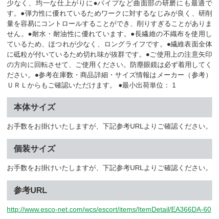
少なく、均一な仕上がりに●パイプなど曲面部の研磨にも最適で
す。●弾力性に優れているためワークに対するなじみが良く、研削
量を容易にコントロールすることができ、削りすぎることがありま
せん。●耐水・耐油性に優れています。●長繊維の不織布を使用し
ているため、ほつれが少なく、ロングライフです。●繊維表面全体
に砥粒が付いているため切れ味が抜群です。●ご使用上の注意矢印
の方向に回転させて、ご使用ください。防塵眼鏡は必ず着用してく
ださい。●参考在庫数・商品詳細・サイズ情報はメーカー（参考）
ＵＲＬからもご確認いただけます。 ●最小出荷単位： 1
本体サイズ
お手数をお掛けいたしますが、下記参考URLよりご確認ください。
個装サイズ
お手数をお掛けいたしますが、下記参考URLよりご確認ください。
参考URL
http://www.esco-net.com/wcs/escort/items/ItemDetail/EA366DA-60