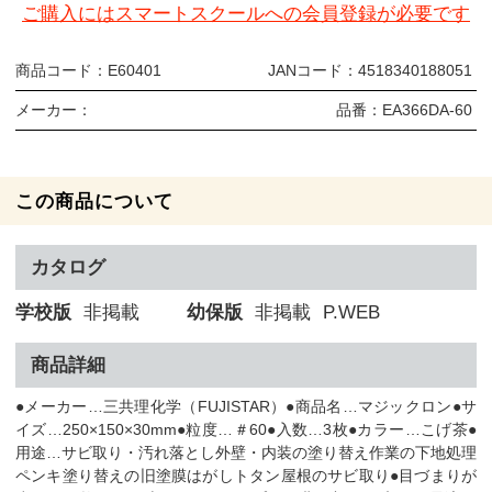
ご購入にはスマートスクールへの会員登録が必要です
商品コード：
E60401
JANコード：
4518340188051
メーカー：
品番：
EA366DA-60
この商品について
カタログ
学校版
非掲載
幼保版
非掲載
P.WEB
商品詳細
●メーカー…三共理化学（FUJISTAR）●商品名…マジックロン●サ
イズ…250×150×30mm●粒度…＃60●入数…3枚●カラー…こげ茶●
用途…サビ取り・汚れ落とし外壁・内装の塗り替え作業の下地処理
ペンキ塗り替えの旧塗膜はがしトタン屋根のサビ取り●目づまりが