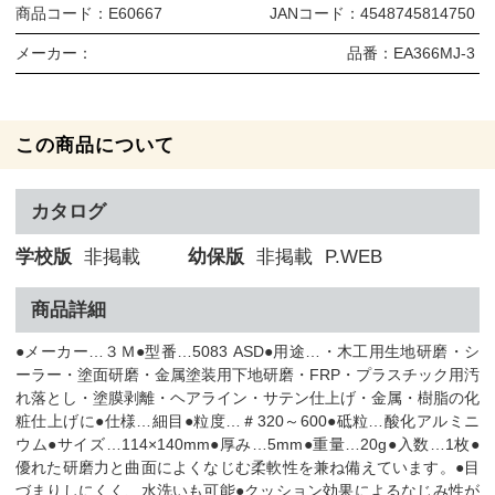
商品コード：
E60667
JANコード：
4548745814750
メーカー：
品番：
EA366MJ-3
この商品について
カタログ
学校版
非掲載
幼保版
非掲載
P.WEB
商品詳細
●メーカー…３Ｍ●型番…5083 ASD●用途…・木工用生地研磨・シ
ーラー・塗面研磨・金属塗装用下地研磨・FRP・プラスチック用汚
れ落とし・塗膜剥離・ヘアライン・サテン仕上げ・金属・樹脂の化
粧仕上げに●仕様…細目●粒度…＃320～600●砥粒…酸化アルミニ
ウム●サイズ…114×140mm●厚み…5mm●重量…20g●入数…1枚●
優れた研磨力と曲面によくなじむ柔軟性を兼ね備えています。●目
づまりしにくく、水洗いも可能●クッション効果によるなじみ性が