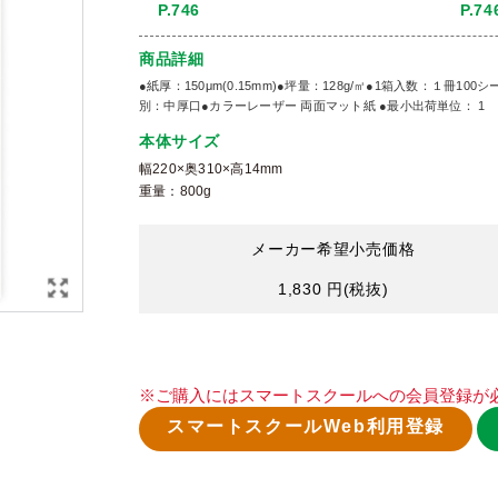
P.746
P.74
商品詳細
●紙厚：150μm(0.15mm)●坪量：128g/㎡●1箱入数：１冊
別：中厚口●カラーレーザー 両面マット紙 ●最小出荷単位： 1
本体サイズ
幅220×奥310×高14mm
重量：800g
メーカー希望小売価格
1,830 円
(税抜)
※ご購入にはスマートスクールへの会員登録が
スマートスクールWeb利用登録