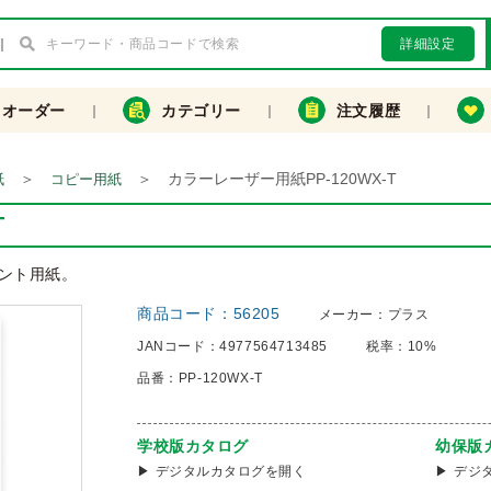
詳細設定
クオーダー
カテゴリー
注文履歴
＞
＞
カラーレーザー用紙PP-120WX-T
紙
コピー用紙
T
ント用紙。
商品コード：
56205
メーカー：
プラス
JANコード：
4977564713485
税率：
10%
品番：
PP-120WX-T
学校版カタログ
幼保版
デジタルカタログを開く
デジ