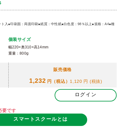
6
100シート入●印刷面：両面印刷●紙質：中性紙●白色度：98％以上●規格：A4●種
個装サイズ
幅220×奥310×高14mm
重量：800g
販売価格
1,232
円（税込）
1,120 円
(税抜)
ログイン
必要です
スマートスクールとは