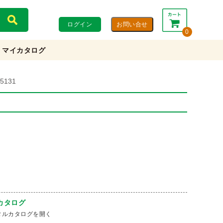
ログイン
0
マイカタログ
合計：
0円
0円
(税込)
(税抜)
131
カートを見る・注文する
カタログ
タルカタログを開く