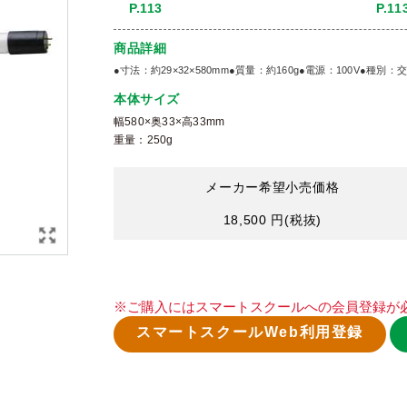
P.113
P.11
商品詳細
●寸法：約29×32×580mm●質量：約160g●電源：100V●種
本体サイズ
幅580×奥33×高33mm
重量：250g
メーカー希望小売価格
18,500 円
(税抜)
※ご購入にはスマートスクールへの会員登録が
スマートスクールWeb利用登録