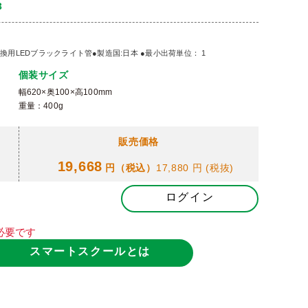
3
別：交換用LEDブラックライト管●製造国:日本 ●最小出荷単位： 1
個装サイズ
幅620×奥100×高100mm
重量：400g
販売価格
19,668
円（税込）
17,880 円
(税抜)
ログイン
必要です
スマートスクールとは