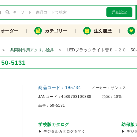
詳細設定
クオーダー
カテゴリー
注文履歴
＞
＞
LEDブラックライト管Ｅ－２０ 50-5
共同制作用アクリル絵具
-5131
商品コード：
195734
メーカー：
サンエス
JANコード：
4589763100388
税率：
10%
品番：
50-5131
学校版カタログ
幼保版
デジタルカタログを開く
デジ