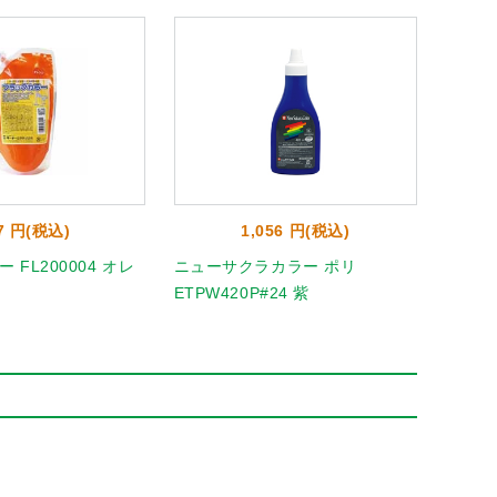
7 円(税込)
1,056 円(税込)
FL200004 オレ
ニューサクラカラー ポリ
◎スク
ETPW420P#24 紫
いだい