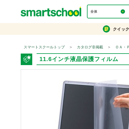
クイッ
＞
＞
スマートスクールトップ
カタログ非掲載
ＯＡ・
11.6インチ液晶保護フィルム