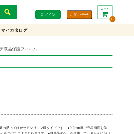
ログイン
0
マイカタログ
合計：
0円
0円
(税込)
(税抜)
インチ液晶保護フィルム
カートを見る・注文する
イ
要の貼ってはがせるシリコン膜タイプです。 ●0.2mm厚で液晶画面を傷、
ルムをつけたままとじられます。●付属品のヘラを使用して、キレイに貼り