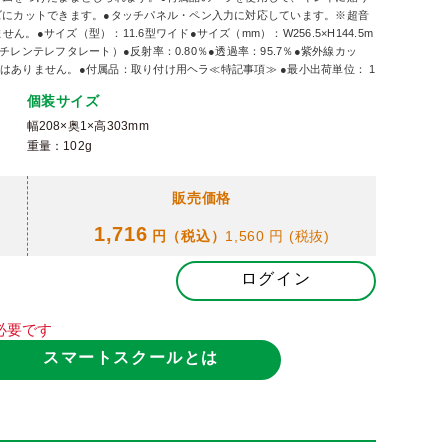
ズにカットできます。●タッチパネル・ペン入力に対応しています。※超音
●サイズ（型）：11.6型ワイド●サイズ（mm）：W256.5×H144.5m
エチレンテレフタレート）●反射率：0.80％●透過率：95.7％●紫外線カッ
値ではありません。●付属品：取り付け用ヘラ≪特記事項≫ ●最小出荷単位： 1
個装サイズ
幅208×奥1×高303mm
重量：102g
販売価格
1,716
円（税込）
1,560 円
(税抜)
ログイン
必要です
スマートスクールとは