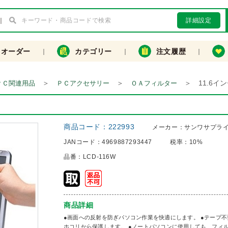
詳細設定
クオーダー
カテゴリー
注文履歴
＞
＞
＞
11.6
ＰＣ関連用品
ＰＣアクセサリー
ＯＡフィルター
商品コード：
222993
メーカー：
サンワサプラ
JANコード：
4969887293447
税率：
10%
品番：
LCD-116W
商品詳細
●画面への反射を防ぎパソコン作業を快適にします。 ●テープ不
ホコリから保護します。 ●ノートパソコンに使用しても、フィ