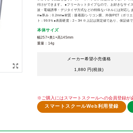
付けができます。 ●フリーカットタイプなので、お好きなサイ
波・電磁誘導・デジタイザ方式などの特殊なパネルには対応しません。
m●厚み：0.2mm●材質：接着面/シリコン膜、外側/PET（ポリ
ト：99.9％●表面硬度：2～3H ※上記は測定値であり、保証
本体サイズ
幅257×奥1×高145mm
重量：14g
メーカー希望小売価格
1,880 円
(税抜)
※ご購入にはスマートスクールへの会員登録が
スマートスクールWeb利用登録