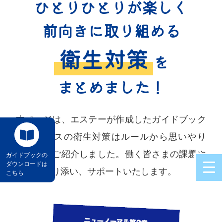
ひとりひとりが
楽しく
前向きに
取り組める
衛生対策
を
まとめました！
本ページは、エステーが作成したガイドブック
「オフィスの衛生対策はルールから思いやり
へ」からご紹介しました。働く皆さまの課題や
ガイドブックの
ダウンロードは
悩みに寄り添い、サポートいたします。
こちら