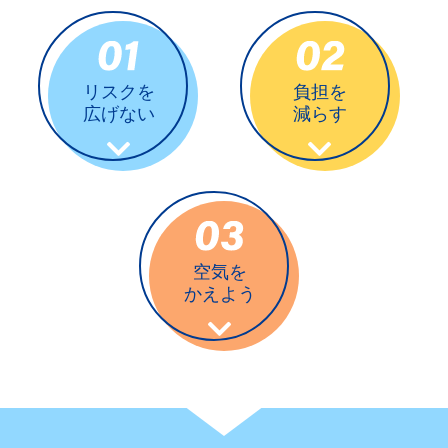
リスクを
負担を
広げない
減らす
空気を
かえよう