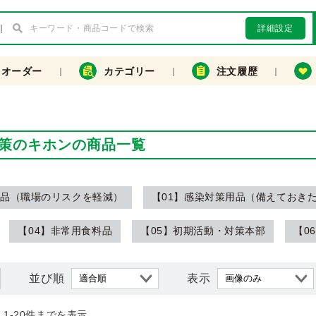
詳細設定
クオーダー
カテゴリー
注文履歴
策のキホンの商品一覧
用品（職場のリスクを軽減）
【01】感染対策用品（備えておき
【04】非常用食料品
【05】初期活動・対策本部
【0
並び順
表示
1-20件までを表示