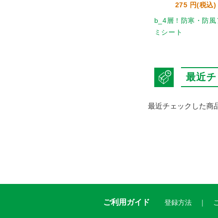
8 円(税込)
9,614 円(税込)
275 円(税込)
ンケミ-7年3
手回しソーラー蓄電ラジ
b_4層！防寒・防風
ギ対応
オ SL-091
ミシート
最近チ
最近チェックした商
ご利用ガイド
登録方法