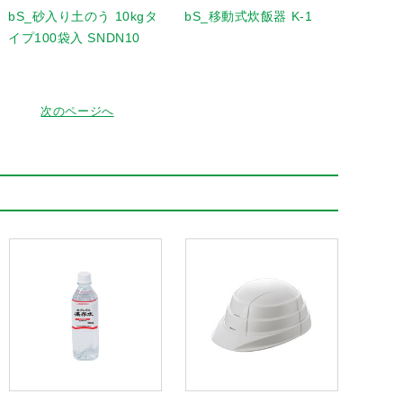
bS_砂入り土のう 10kgタ
bS_移動式炊飯器 K-1
イプ100袋入 SNDN10
次のページへ