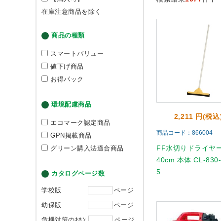
在庫注意商品を除く
商品の種類
スマートバリュー
値下げ商品
お得パック
環境配慮商品
2,211 円(税込
エコマーク認定商品
商品コード：866004
GPN掲載商品
FF水切りドライヤ
グリーン購入法適合商品
40cm 本体 CL-830-
5
カタログページ数
学校版
ページ
幼保版
ページ
危機対策のｷﾎﾝ
ページ