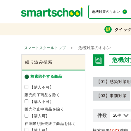
クイッ
＞
危機対策のキホン
スマートスクールトップ
危機対
絞り込み検索
検索除外する商品
【01】感染対策
【購入不可】
販売終了商品を除く
【03】事前対策
【購入不可】
販売停止中商品を除く
件数
【購入可】
在庫限り販売終了商品を除く
【購入可】
検索結果
1077
件中 