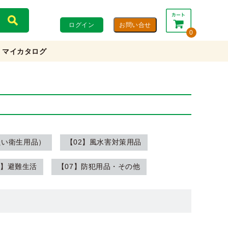
ログイン
0
マイカタログ
合計：
0円
0円
(税込)
(税抜)
カートを見る・注文する
たい衛生用品）
【02】風水害対策用品
6】避難生活
【07】防犯用品・その他