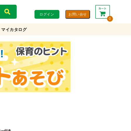
ログイン
0
マイカタログ
合計：
0円
0円
(税込)
(税抜)
カートを見る・注文する