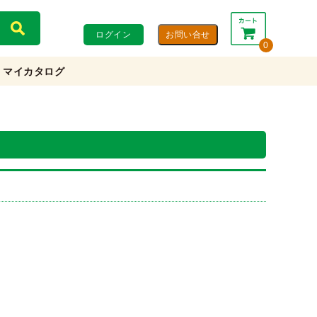
ログイン
0
マイカタログ
合計：
0円
0円
(税込)
(税抜)
カートを見る・注文する