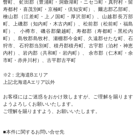
瞥町、 虻⽥郡（豊浦町・洞爺湖町・ニセコ町・真狩村・留
寿都村・喜茂別町・京極町・倶知安町）、爾志郡⼄部町、
檜⼭郡（江差町・上ノ国町・厚沢部町）、⼭越郡⻑万部
町、上磯郡（知内町・木古内町）、松前郡（松前町・福島
町）、 ⼩樽市、磯⾕郡蘭越町、寿都郡（寿都町・⿊松内
町）、島牧郡島牧村、瀬棚郡今⾦町、久遠郡せたな町、⽯
狩市、 ⽯狩郡当別町、積丹郡積丹町、古宇郡（泊村・神恵
内村）、岩内郡（共和町・岩内町）、 余市郡（仁木町・余
市町・赤井川村）、古平郡古平町
※2：北海道Bエリア
上記北海道Aエリア以外
お客様にはご迷惑をおかけ致しますが、ご理解を賜ります
ようよろしくお願いいたします。
ご理解を賜りますよう、お願いいたします。
■本件に関するお問い合せ先