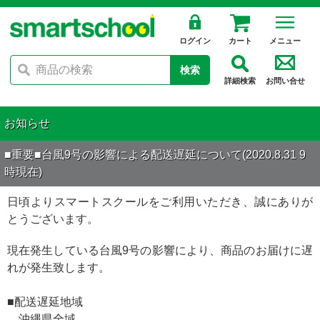
ログイン
カート
メニュー
検索
詳細検索
お問い合せ
お知らせ
■重要■台風9号の影響による配送遅延について(2020.8.31 9
時現在)
日頃よりスマートスクールをご利用いただき、誠にありが
とうございます。
現在発生している台風9号の影響により、商品のお届けに遅
れが発生致します。
■配送遅延地域
沖縄県全域