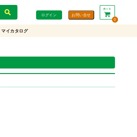
ログイン
0
マイカタログ
合計：
0円
0円
(税込)
(税抜)
カートを見る・注文する