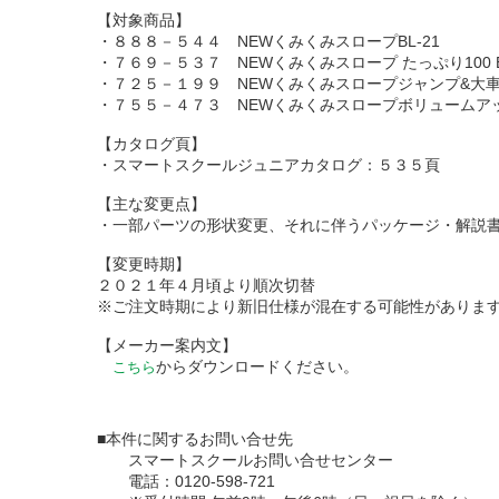
【対象商品】
・８８８－５４４ NEWくみくみスロープBL-21
・７６９－５３７ NEWくみくみスロープ たっぷり100 B
・７２５－１９９ NEWくみくみスロープジャンプ&大
・７５５－４７３ NEWくみくみスロープボリュームアッ
【カタログ頁】
・スマートスクールジュニアカタログ：５３５頁
【主な変更点】
・一部パーツの形状変更、それに伴うパッケージ・解説
【変更時期】
２０２１年４月頃より順次切替
※ご注文時期により新旧仕様が混在する可能性がありま
【メーカー案内文】
からダウンロードください。
こちら
■本件に関するお問い合せ先
スマートスクールお問い合せセンター
電話：0120-598-721