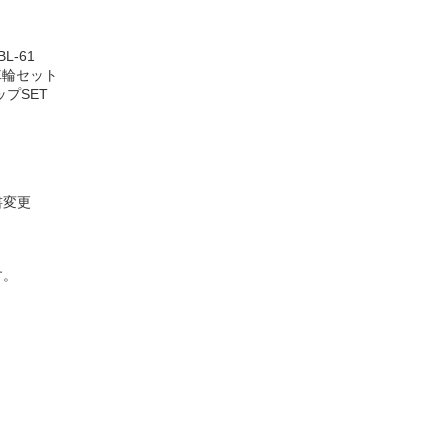
L-61
車輪セット
プSET
書変更
す。