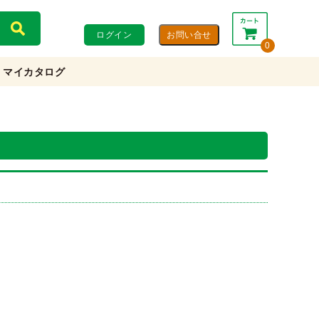
ログイン
0
マイカタログ
合計：
0円
0円
(税込)
(税抜)
カートを見る・注文する