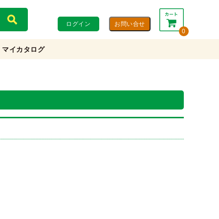
ログイン
0
マイカタログ
合計：
0円
0円
(税込)
(税抜)
カートを見る・注文する