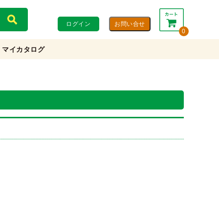
ログイン
0
マイカタログ
合計：
0円
0円
(税込)
(税抜)
カートを見る・注文する