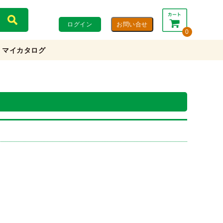
ログイン
0
マイカタログ
合計：
0円
0円
(税込)
(税抜)
カートを見る・注文する