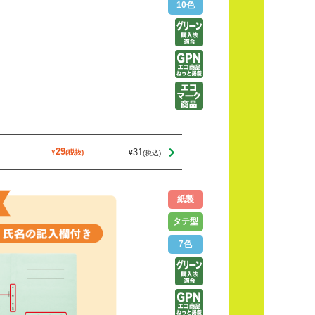
10色
31
29
紙製
タテ型
7色