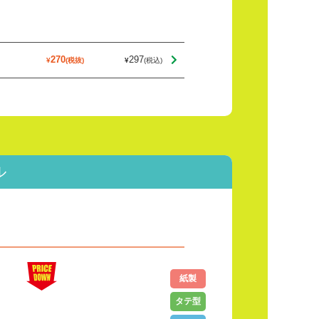
297
270
ル
紙製
タテ型