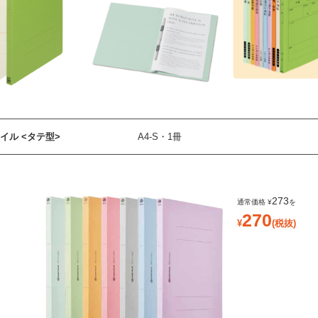
イル <タテ型>
A4-S・1冊
273
270