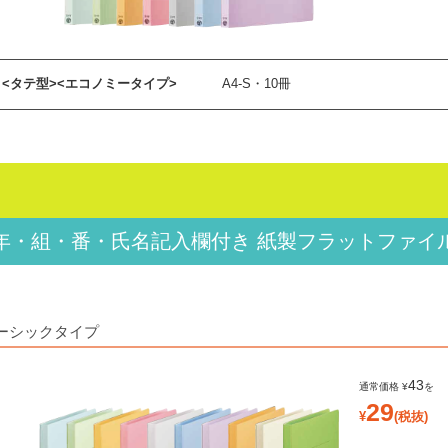
 <タテ型><エコノミータイプ>
A4-S・10冊
年・組・番・氏名記入欄付き
紙製フラットファイ
ーシックタイプ
43
29