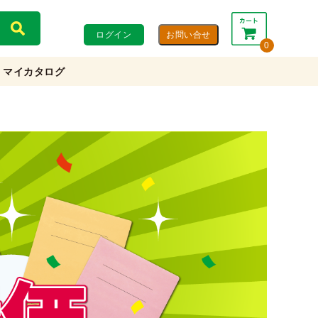
ログイン
0
マイカタログ
合計：
0円
0円
(税込)
(税抜)
カートを見る・注文する