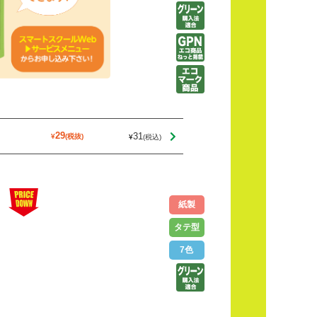
31
29
紙製
タテ型
7色