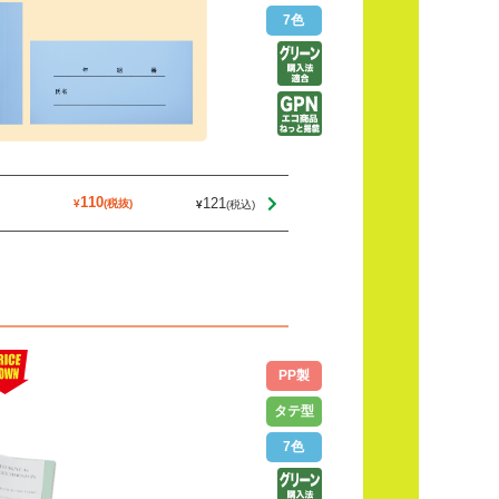
7色
121
110
PP製
タテ型
7色