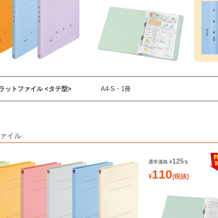
ラットファイル <タテ型>
A4-S・1冊
ファイル
125
110