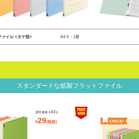
ファイル <タテ型>
A4-S・1冊
スタンダードな
紙製フラットファイル
43
29