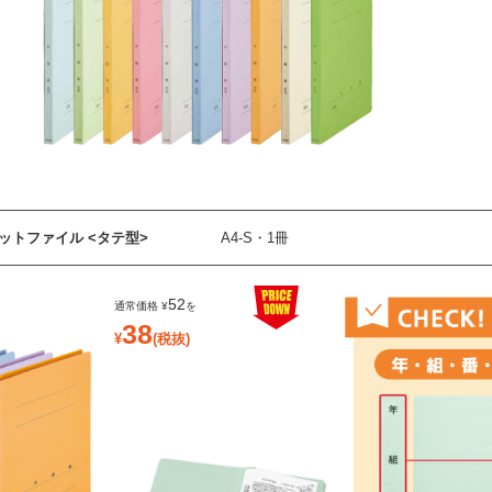
ットファイル <タテ型>
A4-S・1冊
52
38