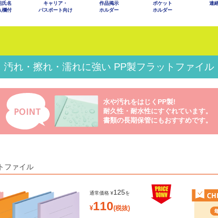
組氏名
キャリア・
作品掲示
ポケット
連
入欄付
パスポート向け
ホルダー
ホルダー
汚れ・擦れ・濡れに強い
PP製フラットファイル
水や汚れをはじくPP製!
耐久性・耐水性にすぐれています。
書類の長期保管にもおすすめです。
トファイル
125
110