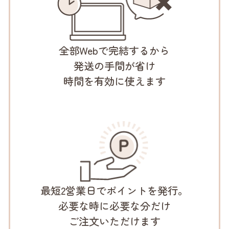
全部Webで
完結するから
発送の手間が
省け
時間を有効に
使えます
最短
2営業日で
ポイントを発行。
必要な時に
必要な分だけ
ご注文
いただけます