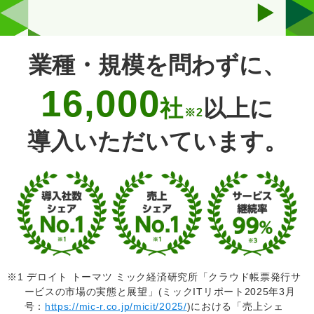
業種・規模を問わずに、
16,000
社
以上に
※2
導入いただいています。
※1 デロイト トーマツ ミック経済研究所「クラウド帳票発行サ
ービスの市場の実態と展望」
(ミックITリポート2025年3月
号：
https://mic-r.co.jp/micit/2025/
)における「売上シェ