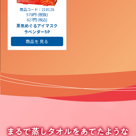
商品コード：218126
570円 (税抜)
627円 (税込)
蒸気めぐるアイマスク
ラベンダー5P