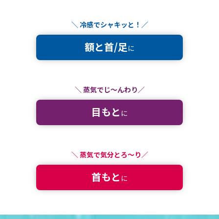
＼ 冷感でシャキッと！／
額と首/足
に
＼ 蒸気でじ～んわり／
目もと
に
＼ 蒸気で気分とろ～り／
首もと
に