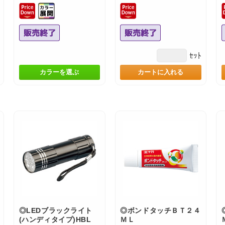
ｾｯﾄ
カラーを選ぶ
カートに入れる
◎LEDブラックライト
◎ボンドタッチＢＴ２４
(ハンディタイプ)HBL
ＭＬ