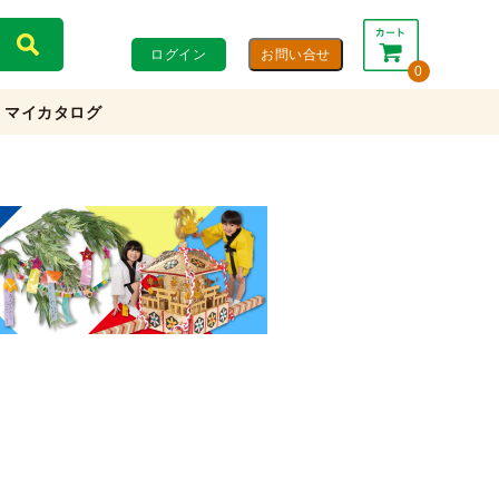
ログイン
0
マイカタログ
合計：
0円
0円
(税込)
(税抜)
カートを見る・注文する