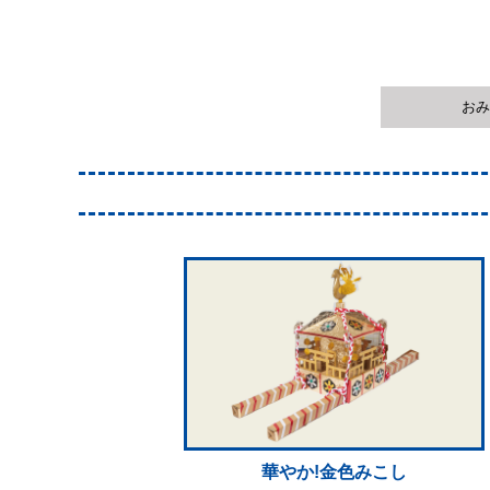
おみ
華やか!金色みこし