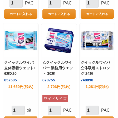
PAC
PAC
PAC
クイックルワイパ
△クイックルワイ
クイックルワイパ
立体吸着ウェット1
パー 業務用ウエッ
立体吸着ストロン
6枚X20
ト 30枚
グ 24枚
857505
870755
748890
11,650円(税込)
2,706円(税込)
1,281円(税込)
ワイドサイズ
箱
PAC
PAC