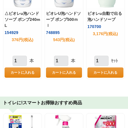
△ビオレu泡ハンド
ビオレU泡ハンドソ
ビオレu自動で出る
ソープ ポンプ240m
ープ ポンプ500ｍ
泡ハンドソープ
L
ｌ
170700
154929
748895
3,176円(税込)
376円(税込)
543円(税込)
本
本
ｾｯﾄ
トイレに!スマートお掃除おすすめ商品