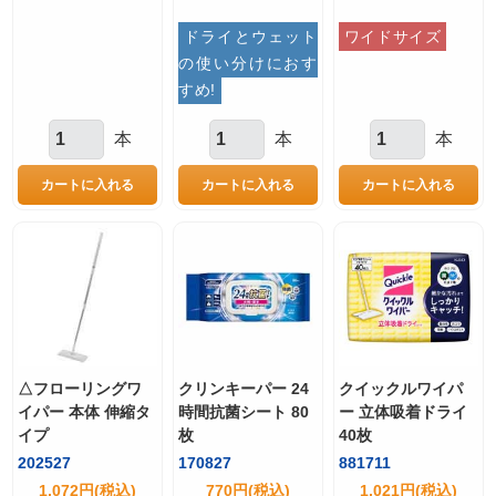
ドライとウェット
ワイドサイズ
の使い分けにおす
すめ!
本
本
本
△フローリングワ
クリンキーパー 24
クイックルワイパ
イパー 本体 伸縮タ
時間抗菌シート 80
ー 立体吸着ドライ
イプ
枚
40枚
202527
170827
881711
1,072円(税込)
770円(税込)
1,021円(税込)