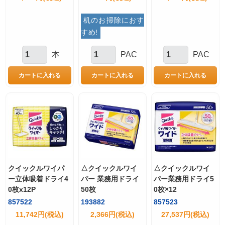
机のお掃除におす
すめ!
本
PAC
PAC
クイックルワイパ
△クイックルワイ
△クイックルワイ
ー立体吸着ドライ4
パー 業務用ドライ
パー業務用ドライ5
0枚x12P
50枚
0枚×12
857522
193882
857523
11,742円(税込)
2,366円(税込)
27,537円(税込)