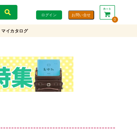
ログイン
0
マイカタログ
合計：
0円
0円
(税込)
(税抜)
カートを見る・注文する