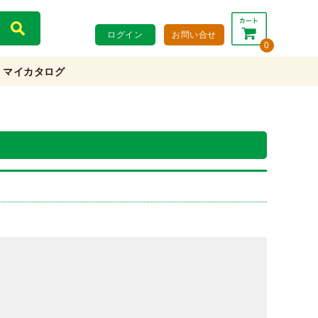
ログイン
お問い合せ
0
マイカタログ
合計：
0円
0円
(税込)
(税抜)
カートを見る・注文する