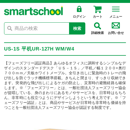
ログイン
カート
メニュー
検索
詳細検索
お問い合せ
US-1S 平机UR-127H WM/W4
【フェーズフリー認証商品】あらゆるオフィスに調和するシンプルなデ
ザインのスタンダードデスク「ＵＳ－１Ｓ」／平机／幅１２００×奥行
７００ｍｍ／天板ホワイトメープル。全引き出しに緊急時のトレーの飛
び出しを防ぐラッチ機構標準搭載。きちんと閉まり、すっきり収納でき
ます。突発的な飛び出しによるケガの防止し、災害時の避難経路も確保
します。※「フェーズフリー」とは、一般社団法人フェーズフリー協会
が提唱している、身のまわりにあるモノやサービスを、日常時はもちろ
ん、非常時にも役立つようにデザインしようという考え方です。※「フ
ェーズフリー認証」とは、商品やサービスが日常時も非常時も価値を持
つことを一般社団法人フェーズフリー協会が認証する制度です。