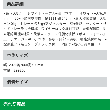
商品詳細
●色（天板）：ホワイトメープル●色（本体）：ホワイト●天板厚
[mm]：30●下肢有効空間：幅1114×高645mm●最大積載質量：天板
＝140kg、トレー＝各5kg●アジャスター：有●機能：センター・サ
イドトレーラッチ機構、ワイヤーロック取付可能、天板配線口、対
向配線可能●材質：天板＝メラミン樹脂化粧板（ポストフォーム加
工）、エッジ＝ABS、本体・幕板・脚部＝鋼板（樹脂焼付塗装）●
配線受け（余長ケーブルフック付）：2個付 ●最小出荷単位： 1
本体サイズ
幅1200×奥700×高720mm
重量：29920g
個装サイズ
売れ筋商品