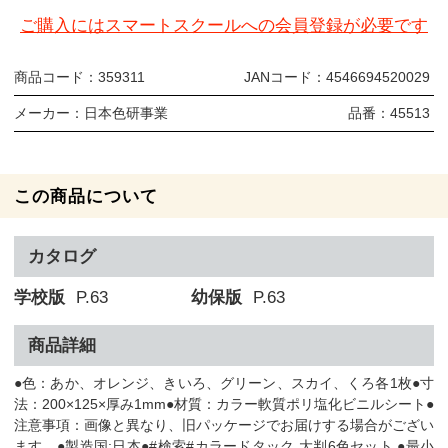
ご購入にはスマートスクールへの会員登録が必要です
商品コード：
359311
JANコード：
4546694520029
メーカー：
日本色研事業
品番：
45513
この商品について
カタログ
学校版
P.63
幼保版
P.63
商品詳細
●色：あか、オレンジ、きいろ、グリーン、スカイ、くろ各1枚●寸
法：200×125×厚み1mm●材質：カラー軟質ポリ塩化ビニルシート●
注意事項：画像と異なり、旧パッケージでお届けする場合がござい
ます。●製造国:日本●#検索#カラードタック 大判6色セット ●最小