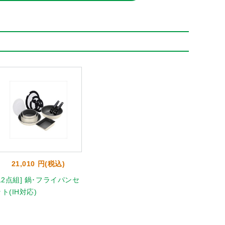
21,010 円(税込)
[12点組] 鍋･フライパンセ
ト(IH対応)