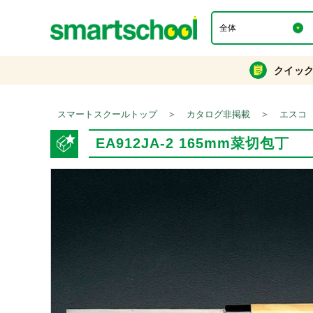
クイッ
＞
＞
スマートスクールトップ
カタログ非掲載
エスコ
EA912JA-2 165mm菜切包丁