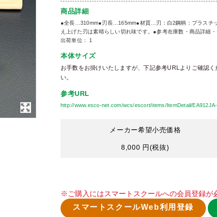
商品詳細
●全長…310mm●刃長…165mm●材質…刃：白2鋼柄：プラス
え上げた刃は素晴らしい切れ味です。●参考在庫数・商品詳細・
出荷単位： 1
本体サイズ
お手数をお掛けいたしますが、下記参考URLよりご確認く
い。
参考URL
http://www.esco-net.com/wcs/escort/items/ItemDetail/EA912JA
メーカー希望小売価格
8,000 円
(税抜)
※ご購入にはスマートスクールへの会員登録が
スマートスクールWeb利用登録