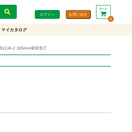
ログイン
0
マイカタログ
合計：
0円
0円
(税込)
(税抜)
912JA-2 165mm菜切包丁
カートを見る・注文する