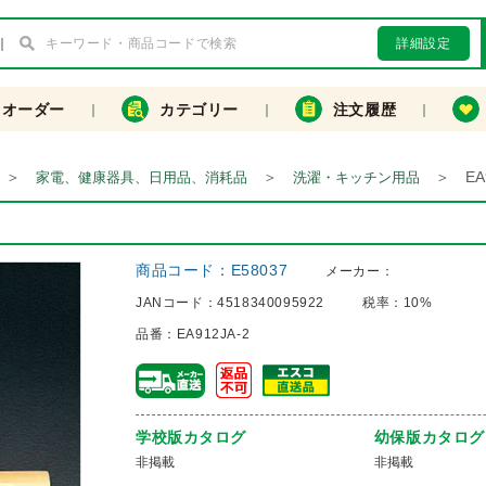
詳細設定
クオーダー
カテゴリー
注文履歴
＞
＞
＞
EA
家電、健康器具、日用品、消耗品
洗濯・キッチン用品
商品コード：
E58037
メーカー：
JANコード：
4518340095922
税率：
10%
品番：
EA912JA-2
学校版カタログ
幼保版カタログ
非掲載
非掲載