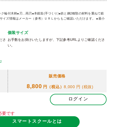
チック輪付木柄●刃…両刃●本鍛造(手づくり)●鉄と鋼2種類の材料を重ねて鍛
サイズ情報はメーカー（参考）ＵＲＬからもご確認いただけます。 ●最小
個装サイズ
ださ
お手数をお掛けいたしますが、下記参考URLよりご確認くださ
い。
-2
販売価格
8,800
円（税込）
8,000 円
(税抜)
ログイン
必要です
スマートスクールとは