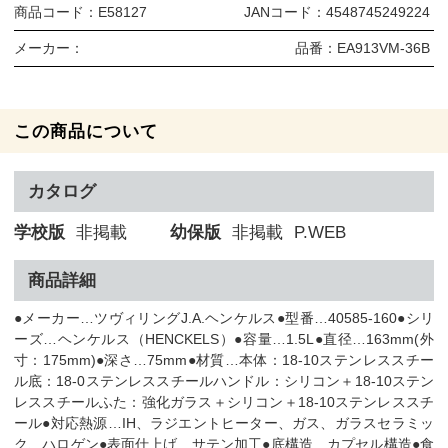
商品コード：
E58127
JANコード：
4548745249224
メーカー：
品番：
EA913VM-36B
この商品について
カタログ
学校版
非掲載
幼保版
非掲載
P.WEB
商品詳細
●メーカー…ツヴィリングJ.A.ヘンケルス●型番…40585-160●シリ
ーズ…ヘンケルス（HENCKELS）●容量…1.5L●直径…163mm(外
寸：175mm)●深さ…75mm●材質…本体：18-10ステンレススチー
ル底：18-0ステンレススチールハンドル：シリコン＋18-10ステン
レススチールふた：強化ガラス＋シリコン＋18-10ステンレススチ
ール●対応熱源…IH、ラジエントヒーター、ガス、ガラスセラミッ
ク、ハロゲン●表面仕上げ…サテン加工●底構造…カプセル構造●食