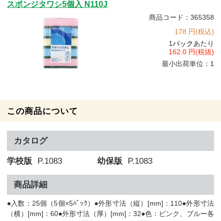
スポンジタワシ5個入 N110J
商品コード：365358
178 円(税込)
1
パック
あたり
162.0 円(税抜)
最小出荷単位：1
この商品について
カタログ
学校版
P.1083
幼保版
P.1083
商品詳細
●入数：25個（5個×5ﾊﾟｯｸ）●外形寸法（縦）[mm]：110●外形寸法
（横）[mm]：60●外形寸法（厚）[mm]：32●色：ピンク、ブルー各