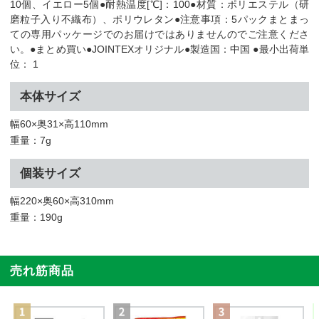
10個、イエロー5個●耐熱温度[℃]：100●材質：ポリエステル（研
磨粒子入り不織布）、ポリウレタン●注意事項：5パックまとまっ
ての専用パッケージでのお届けではありませんのでご注意くださ
い。●まとめ買い●JOINTEXオリジナル●製造国：中国 ●最小出荷単
位： 1
本体サイズ
幅60×奥31×高110mm
重量：7g
個装サイズ
幅220×奥60×高310mm
重量：190g
売れ筋商品