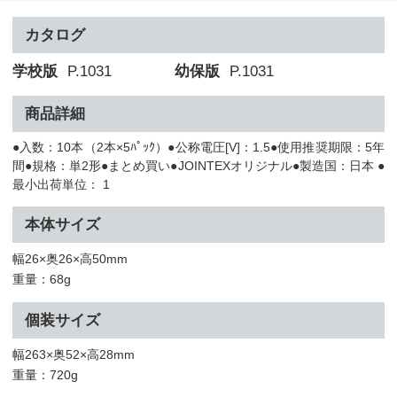
カタログ
学校版
P.1031
幼保版
P.1031
商品詳細
●入数：10本（2本×5ﾊﾟｯｸ）●公称電圧[V]：1.5●使用推奨期限：5年
間●規格：単2形●まとめ買い●JOINTEXオリジナル●製造国：日本 ●
最小出荷単位： 1
本体サイズ
幅26×奥26×高50mm
重量：68g
個装サイズ
幅263×奥52×高28mm
重量：720g