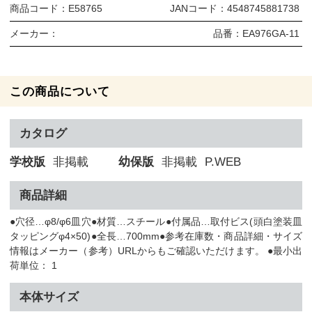
商品コード：
E58765
JANコード：
4548745881738
メーカー：
品番：
EA976GA-11
この商品について
カタログ
学校版
非掲載
幼保版
非掲載
P.WEB
商品詳細
●穴径…φ8/φ6皿穴●材質…スチール●付属品…取付ビス(頭白塗装皿
タッピングφ4×50)●全長…700mm●参考在庫数・商品詳細・サイズ
情報はメーカー（参考）URLからもご確認いただけます。 ●最小出
荷単位： 1
本体サイズ