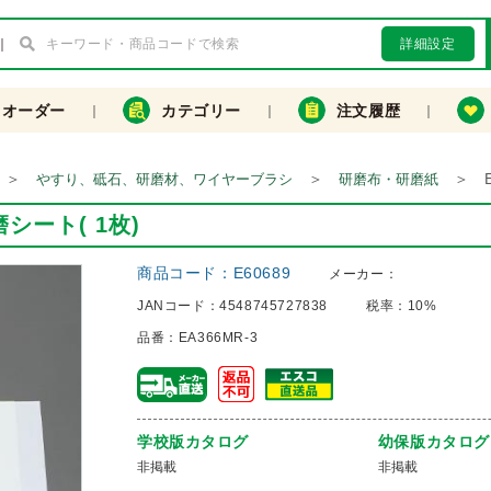
詳細設定
クオーダー
カテゴリー
注文履歴
＞
＞
＞
やすり、砥石、研磨材、ワイヤーブラシ
研磨布・研磨紙
磨シート( 1枚)
商品コード：
E60689
メーカー：
JANコード：
4548745727838
税率：
10%
品番：
EA366MR-3
学校版カタログ
幼保版カタログ
非掲載
非掲載