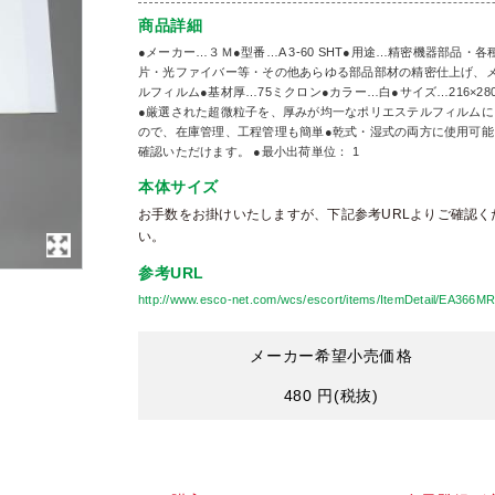
商品詳細
●メーカー…３Ｍ●型番…A 3-60 SHT●用途…精密機器部
片・光ファイバー等・その他あらゆる部品部材の精密仕上げ、メ
ルフィルム●基材厚…75ミクロン●カラー…白●サイズ…216×
●厳選された超微粒子を、厚みが均一なポリエステルフィルムに
ので、在庫管理、工程管理も簡単●乾式・湿式の両方に使用可能
確認いただけます。 ●最小出荷単位： 1
本体サイズ
お手数をお掛けいたしますが、下記参考URLよりご確認く
い。
参考URL
http://www.esco-net.com/wcs/escort/items/ItemDetail/EA366MR
メーカー希望小売価格
480 円
(税抜)