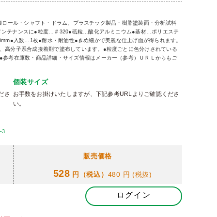
品・各種ロール・シャフト・ドラム、プラスチック製品・樹脂塗装面・分析試料
ンテナンスに●粒度…＃320●砥粒…酸化アルミニウム●基材…ポリエステ
280mm●入数…1枚●耐水・耐油性●きめ細かで美麗な仕上げ面が得られます。
、高分子系合成接着剤で塗布しています。●粒度ごとに色分けされている
●参考在庫数・商品詳細・サイズ情報はメーカー（参考）ＵＲＬからもご
個装サイズ
ださ
お手数をお掛けいたしますが、下記参考URLよりご確認くださ
い。
-3
販売価格
528
円（税込）
480 円
(税抜)
ログイン