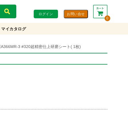
ログイン
0
マイカタログ
合計：
0円
0円
(税込)
(税抜)
EA366MR-3 #320超精密仕上研磨シート( 1枚)
カートを見る・注文する