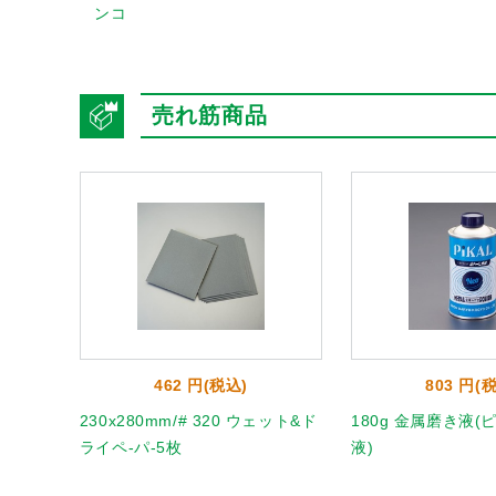
ンコ
売れ筋商品
462 円(税込)
803 円(
粗目/10
230x280mm/# 320 ウェット&ド
180g 金属磨き液
ライペ-パ-5枚
液)