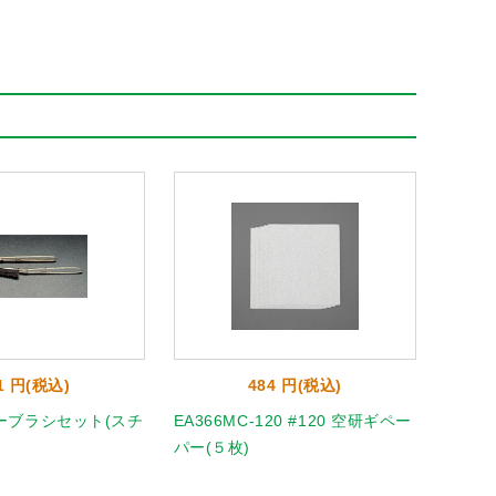
1 円(税込)
484 円(税込)
ーブラシセット(スチ
EA366MC-120 #120 空研ギペー
EA36
パー(５枚)
パー(