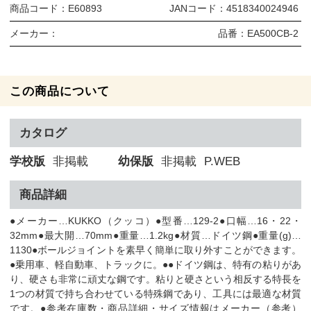
商品コード：
E60893
JANコード：
4518340024946
メーカー：
品番：
EA500CB-2
この商品について
カタログ
学校版
非掲載
幼保版
非掲載
P.WEB
商品詳細
●メーカー…KUKKO（クッコ）●型番…129-2●口幅…16・22・
32mm●最大開…70mm●重量…1.2kg●材質…ドイツ鋼●重量(g)…
1130●ボールジョイントを素早く簡単に取り外すことができます。
●乗用車、軽自動車、トラックに。●●ドイツ鋼は、特有の粘りがあ
り、硬さも非常に頑丈な鋼です。粘りと硬さという相反する特長を
1つの材質で持ち合わせている特殊鋼であり、工具には最適な材質
です。●参考在庫数・商品詳細・サイズ情報はメーカー（参考）