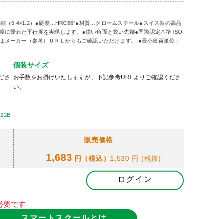
先細（5.4×1.2）●硬度…HRC66°●材質…クロームスチール●スイス製の高品
に優れた平行度を実現します。●鋭い角面と鋭い先端●国際認定基準 ISO
ズ情報はメーカー（参考）ＵＲＬからもご確認いただけます。 ●最小出荷単位：
個装サイズ
ださ
お手数をお掛けいたしますが、下記参考URLよりご確認くださ
い。
-22B
販売価格
1,683
円（税込）
1,530 円
(税抜)
ログイン
必要です
スマートスクールとは