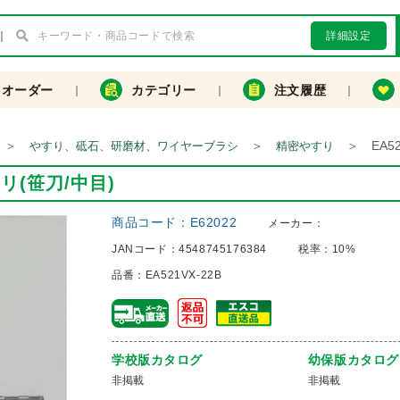
詳細設定
クオーダー
カテゴリー
注文履歴
＞
＞
＞
EA5
やすり、砥石、研磨材、ワイヤーブラシ
精密やすり
スリ(笹刀/中目)
商品コード：
E62022
メーカー：
JANコード：
4548745176384
税率：
10%
品番：
EA521VX-22B
学校版カタログ
幼保版カタログ
非掲載
非掲載