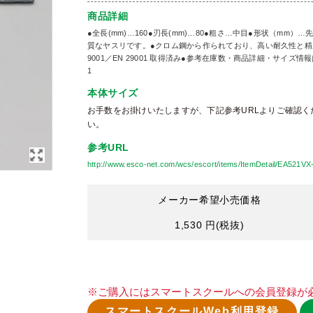
商品詳細
●全長(mm)…160●刃長(mm)…80●粗さ…中目●形状（mm）…
質なヤスリです。●クロム鋼から作られており、高い耐久性と精度
9001／EN 29001 取得済み●参考在庫数・商品詳細・サイ
1
本体サイズ
お手数をお掛けいたしますが、下記参考URLよりご確認く
い。
参考URL
http://www.esco-net.com/wcs/escort/items/ItemDetail/EA521VX
メーカー希望小売価格
1,530 円
(税抜)
※ご購入にはスマートスクールへの会員登録が
スマートスクールWeb利用登録