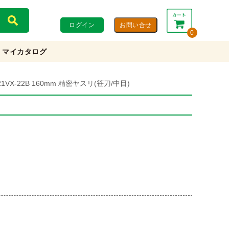
ログイン
0
マイカタログ
合計：
0円
0円
(税込)
(税抜)
21VX-22B 160mm 精密ヤスリ(笹刀/中目)
カートを見る・注文する