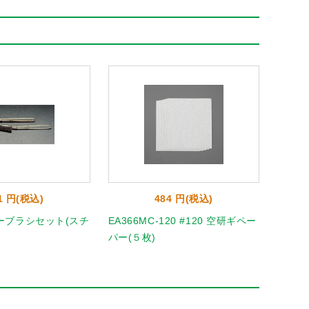
1 円(税込)
484 円(税込)
ーブラシセット(スチ
EA366MC-120 #120 空研ギペー
EA36
パー(５枚)
パー(