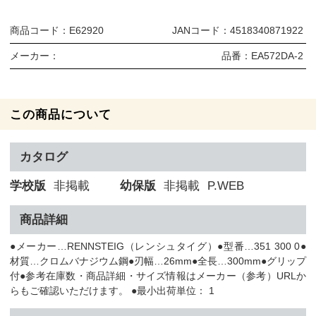
商品コード：
E62920
JANコード：
4518340871922
メーカー：
品番：
EA572DA-2
この商品について
カタログ
学校版
非掲載
幼保版
非掲載
P.WEB
商品詳細
●メーカー…RENNSTEIG（レンシュタイグ）●型番…351 300 0●
材質…クロムバナジウム鋼●刃幅…26mm●全長…300mm●グリップ
付●参考在庫数・商品詳細・サイズ情報はメーカー（参考）URLか
らもご確認いただけます。 ●最小出荷単位： 1