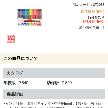
商品コード：372088
10,722 円(税込)
1
ｾｯﾄ
あたり
974.8 円(税抜)
最小出荷単位：1
この商品について
カタログ
学校版
P.840
幼保版
P.840
商品詳細
●インク種類：水性顔料インク●本体長[mm]：145●軸寸法（径）