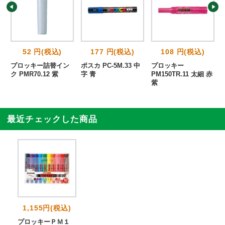
52 円(税込)
177 円(税込)
108 円(税込)
字
プロッキー詰替イン
ポスカ PC-5M.33 中
プロッキー
ク PMR70.12 紫
字 青
PM150TR.11 太細 赤
紫
最近チェックした商品
1,155円(税込)
プロッキーＰＭ１