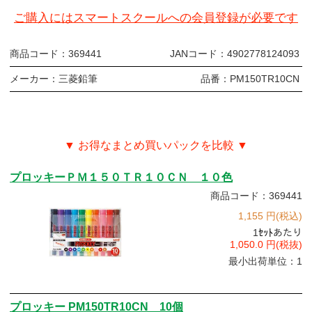
ご購入にはスマートスクールへの会員登録が必要です
商品コード：
369441
JANコード：
4902778124093
メーカー：
三菱鉛筆
品番：
PM150TR10CN
▼ お得なまとめ買いパックを比較 ▼
プロッキーＰＭ１５０ＴＲ１０ＣＮ １０色
商品コード：369441
1,155 円(税込)
1
ｾｯﾄ
あたり
1,050.0 円(税抜)
最小出荷単位：1
プロッキー PM150TR10CN 10個