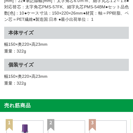
[mm]：22●筆記線幅[mm]：太字角芯6.0ｍｍ、細字丸芯1.2～1.8●
対応替芯：太字角芯PMS-57FK、細字丸芯PMS-54BM●セット品色
数[色]：10●ケース寸法：150×220×26mm●材質：軸＝PP樹脂、ペ
ン芯＝PET繊維●製造国:日本 ●最小出荷単位： 1
本体サイズ
幅150×奥220×高23mm
重量：322g
個装サイズ
幅150×奥220×高23mm
重量：322g
売れ筋商品