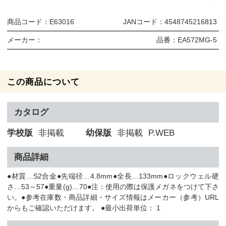
商品コード：
E63016
JANコード：
4548745216813
メーカー：
品番：
EA572MG-5
この商品について
カタログ
学校版
非掲載
幼保版
非掲載
P.WEB
商品詳細
●材質…S2合金●先端径…4.8mm●全長…133mm●ロックウェル硬
さ…53～57●重量(g)…70●注：使用の際は保護メガネをつけて下さ
い。●参考在庫数・商品詳細・サイズ情報はメーカー（参考）URL
からもご確認いただけます。 ●最小出荷単位： 1