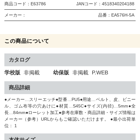
商品コード：
E63786
JANコード：
4518340204188
メーカー：
品番：
EA576H-5A
この商品について
カタログ
学校版
非掲載
幼保版
非掲載
P.WEB
商品詳細
●メーカー…スリーエッチ●型番…PU5●用途…ベルト、皮、ビニー
ル、ゴム布等の穴あけに●材質…S45C●サイズ(内径)…5mm●全
長…84mm●ローレット加工●参考在庫数・商品詳細・サイズ情報は
メーカー（参考）URLからもご確認いただけます。 ●最小出荷単
位： 1
本体サイズ