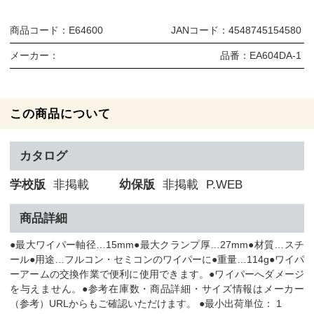
商品コード：
E64600
JANコード：
4548745154580
メーカー：
品番：
EA604DA-1
この商品について
カタログ
学校版
非掲載
幼保版
非掲載
P.WEB
商品詳細
●最大ワイパー軸径…15mm●最大クランプ厚…27mm●材質…スチ
ール●用途…フルコン・セミコンのワイパーに●重量…114g●ワイパ
ーアームの交換作業で便利に使用できます。●ワイパーへダメージ
を与えません。●参考在庫数・商品詳細・サイズ情報はメーカー
（参考）URLからもご確認いただけます。 ●最小出荷単位： 1