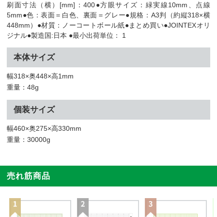
刷面寸法（横）[mm]：400●方眼サイズ：緑実線10mm、点線
5mm●色：表面＝白色、裏面＝グレー●規格：A3判（約縦318×横
448mm）●材質：ノーコートボール紙●まとめ買い●JOINTEXオリ
ジナル●製造国:日本 ●最小出荷単位： 1
本体サイズ
幅318×奥448×高1mm
重量：48g
個装サイズ
幅460×奥275×高330mm
重量：30000g
売れ筋商品