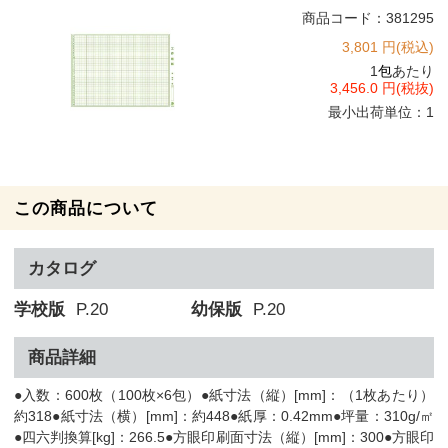
商品コード：381295
3,801 円(税込)
1
包
あたり
3,456.0 円(税抜)
最小出荷単位：1
この商品について
カタログ
学校版
P.20
幼保版
P.20
商品詳細
●入数：600枚（100枚×6包）●紙寸法（縦）[mm]：（1枚あたり）
約318●紙寸法（横）[mm]：約448●紙厚：0.42mm●坪量：310g/㎡
●四六判換算[kg]：266.5●方眼印刷面寸法（縦）[mm]：300●方眼印