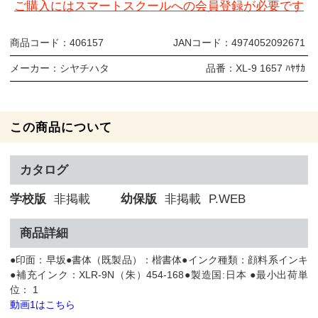
ご購入にはスマートスクールへの会員登録が必要です
商品コード：
406157
JANコード：
4974052092671
メーカー：
シヤチハタ
品番：
XL-9 1657 ﾊﾔｻｶ
この商品について
カタログ
学校版
非掲載
幼保版
非掲載
P.WEB
商品詳細
●印面：早坂●書体（既製品）：楷書体●インク種類：顔料系インキ
●補充インク：XLR-9N（朱）454-168●製造国:日本 ●最小出荷単
位： 1
動画1はこちら