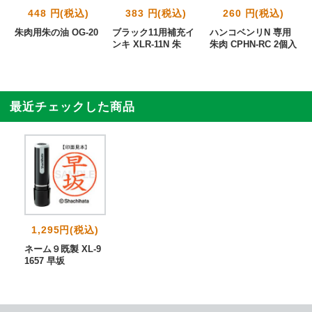
448 円(税込)
383 円(税込)
260 円(税込)
ト
朱肉用朱の油 OG-20
ブラック11用補充イ
ハンコベンリN 専用
R
ンキ XLR-11N 朱
朱肉 CPHN-RC 2個入
最近チェックした商品
1,295円(税込)
ネーム９既製 XL-9
1657 早坂