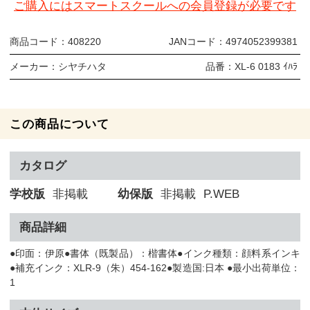
ご購入にはスマートスクールへの会員登録が必要です
商品コード：
408220
JANコード：
4974052399381
メーカー：
シヤチハタ
品番：
XL-6 0183 ｲﾊﾗ
この商品について
カタログ
学校版
非掲載
幼保版
非掲載
P.WEB
商品詳細
●印面：伊原●書体（既製品）：楷書体●インク種類：顔料系インキ
●補充インク：XLR-9（朱）454-162●製造国:日本 ●最小出荷単位：
1