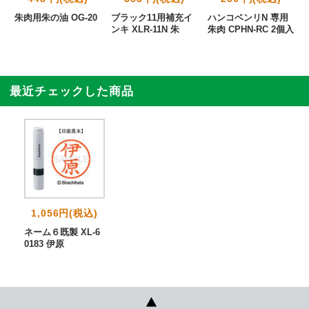
ト
朱肉用朱の油 OG-20
ブラック11用補充イ
ハンコベンリN 専用
R
ンキ XLR-11N 朱
朱肉 CPHN-RC 2個入
最近チェックした商品
1,056円(税込)
ネーム６既製 XL-6
0183 伊原