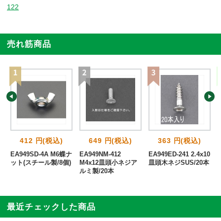
122
売れ筋商品
412 円(税込)
649 円(税込)
363 円(税込)
3
EA949SD-4A M6蝶ナ
EA949NM-412
EA949ED-241 2.4x10
ット(スチール製/8個)
M4x12皿頭小ネジア
皿頭木ネジSUS/20本
ルミ製/20本
最近チェックした商品