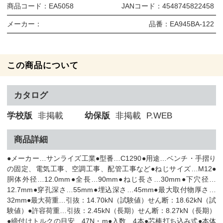
商品コード：
EA5058
JANコード：
4548745822458
メーカー：
品番：
EA945BA-122
この商品について
カタログ
学校版
非掲載
幼保版
非掲載
P.WEB
商品詳細
●メーカー…サンライズ工業●型番…C1290●用途…ベンチ・手摺り
の固定、電気工事、空調工事、配管工事など●ねじサイズ…M12●
胴体外径…12.0mm●全長…90mm●ねじ長さ…30mm●下穴径…
12.7mm●穿孔深さ…55mm●埋込深さ…45mm●最大取付物厚さ…
32mm●最大荷重…引抜：14.70kN（試験値）せん断：18.62kN（試
験値）●許容荷重…引抜：2.45kN（長期）せん断：8.27kN（長期）
●締付けトルクの目安…47N・m●入数…4本●芯棒打ち込み式●本体