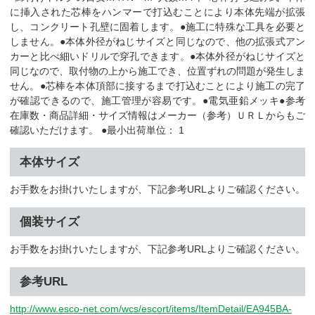
に挿入された芯棒をハンマーで打込むことにより本体先端が拡張
し、コンクリート孔壁に固着します。●施工に特殊な工具を必要と
しません。●本体外径がねじサイズと同じなので、他の拡張式アン
カーと比べ細いドリルで穿孔できます。●本体外径がねじサイズと
同じなので、取付物の上から施工でき、位置ずれの問題が発生しま
せん。●芯棒を本体頂部に接するまで打込むことにより施工の完了
が確認できるので、施工管理が容易です。●電気亜鉛メッキ●参考
在庫数・商品詳細・サイズ情報はメーカー（参考）ＵＲＬからもご
確認いただけます。 ●最小出荷単位： 1
本体サイズ
お手数をお掛けいたしますが、下記参考URLよりご確認ください。
個装サイズ
お手数をお掛けいたしますが、下記参考URLよりご確認ください。
参考URL
http://www.esco-net.com/wcs/escort/items/ItemDetail/EA945BA-