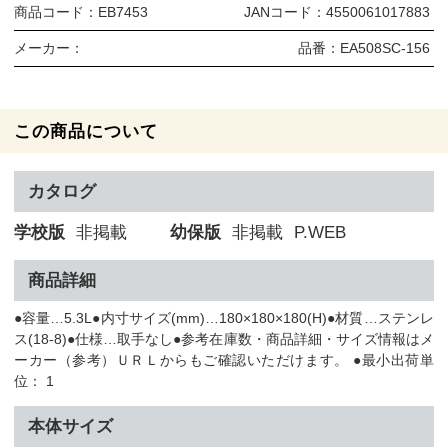
商品コード：
EB7453
JANコード：
4550061017883
メーカー：
品番：
EA508SC-156
この商品について
カタログ
学校版
非掲載
幼保版
非掲載
P.WEB
商品詳細
●容量…5.3L●内寸サイズ(mm)…180×180×180(H)●材質…ステンレ
ス(18-8)●仕様…取手なし●参考在庫数・商品詳細・サイズ情報はメ
ーカー（参考）ＵＲＬからもご確認いただけます。 ●最小出荷単
位： 1
本体サイズ