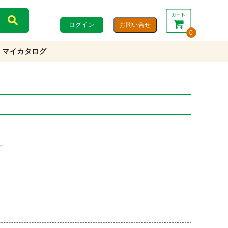
ログイン
0
マイカタログ
合計：
0円
0円
(税込)
(税抜)
カートを見る・注文する
ー