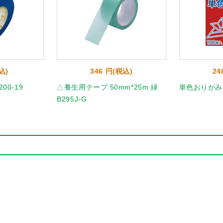
込)
346 円(税込)
24
00-19
△養生用テープ 50mm*25m 緑
単色おりがみ10
B295J-G