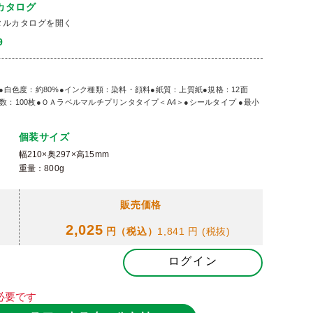
カタログ
タルカタログを開く
9
8g/㎡●白色度：約80%●インク種類：染料・顔料●紙質：上質紙●規格：12面
：100枚●ＯＡラベルマルチプリンタタイプ＜A4＞●シールタイプ ●最小
個装サイズ
幅210×奥297×高15mm
重量：800g
販売価格
2,025
円（税込）
1,841 円
(税抜)
ログイン
必要です