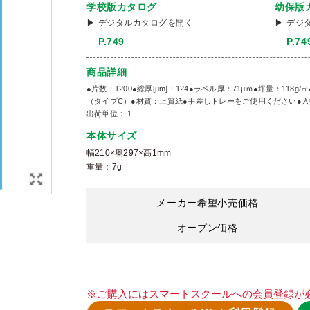
学校版カタログ
幼保版
デジタルカタログを開く
デジ
P.749
P.74
商品詳細
●片数：1200●総厚[μm]：124●ラベル厚：71μｍ●坪量：11
（タイプC）●材質：上質紙●手差しトレーをご使用ください●入数
出荷単位： 1
本体サイズ
幅210×奥297×高1mm
重量：7g
メーカー希望小売価格
オープン価格
※ご購入にはスマートスクールへの会員登録が