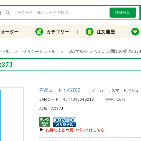
詳細設定
クオーダー
カテゴリー
注文履歴
＞
＞
OAマルチラベルC 12面100枚 A237J
ラベル
ＯＡシートラベル
37J
商品コード：
46705
メーカー：
スマートバリュ
JANコード：
4547345048213
税率：
10%
品番：
A237J
お得なまとめ買いパックはこちら