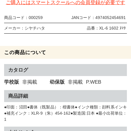
ご購入にはスマートスクールへの会員登録が必要です
商品コード：
000259
JANコード：
4974052454691
メーカー：
シヤチハタ
品番：
XL-6 1602 ﾇﾏﾀ
この商品について
カタログ
学校版
非掲載
幼保版
非掲載
P.WEB
商品詳細
●印面：沼田●書体（既製品）：楷書体●インク種類：顔料系インキ
●補充インク：XLR-9（朱）454-162●製造国:日本 ●最小出荷単位：
1