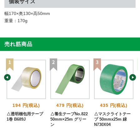
個装サイズ
幅170×奥130×高50mm
重量：170g
売れ筋商品
194 円(税込)
479 円(税込)
435 円(税込)
△透明梱包用テープ
△養生テープNo.822
△マスクライトテー
1巻 B689J
50mm×25m グリー
プ 50mmx25m 緑
ン
N730X04