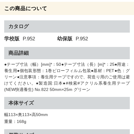
この商品について
カタログ
学校版
P.952
幼保版
P.952
商品詳細
●テープ寸法（幅）[mm]*：50●テープ寸法（長）[m]*：25●用途：
養生用●個包装形態：1巻ピローフィルム包装●基材：PET●色：グ
リーン●注意事項：養生用テープですので、荷造り用のご使用は避
けてください。●製造国:日本●#検索#アクリル系養生用テープ
(NEW快適養生) No.822 50mm×25m グリーン
本体サイズ
幅113×奥113×高50mm
重量：168g